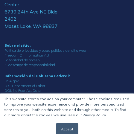
Center
6739 24th Ave NE Bldg
2402
Moses Lake, WA 98837
Sobre el sitio:
Política de privacidad y otras políticas del sitio web
Freedom Of Information Act
La facilidad de acceso
El descargo de responsabilidad
Información del Gobierno Federal:
USA.gov
U.S. Department of Labor
DOL No Fear Act Data
Oficina del inspector general
This website stores cookies on your computer. These cookies are used
to improve your website experience and provide more personalized
© 2023 Department of Labor.
services to you, both on this website and through other media. To find
All rights reserved.
out more about the cookies we use, see our Privacy Policy.
Accept