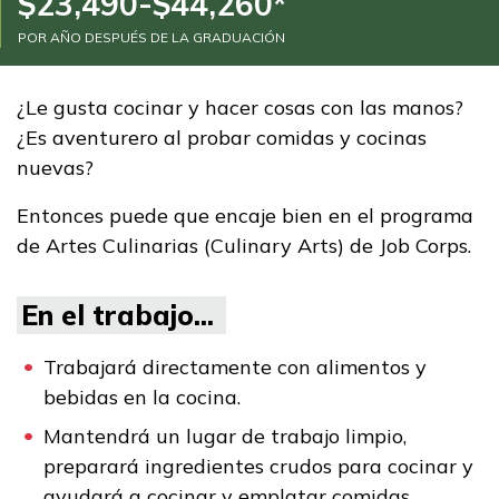
$23,490-$44,260*
Programas de
POR AÑO DESPUÉS DE LA GRADUACIÓN
Entrenamiento
Administración de oficina
¿Le gusta cocinar y hacer cosas con las manos?
¿Es aventurero al probar comidas y cocinas
Artes culinarias
nuevas?
Carpintería, Pre pasantía
Entonces puede que encaje bien en el programa
Enfermero auxiliar
de Artes Culinarias (Culinary Arts) de Job Corps.
certificado
En el trabajo...
Ver más ...
Trabajará directamente con alimentos y
bebidas en la cocina.
Aprender más
Mantendrá un lugar de trabajo limpio,
preparará ingredientes crudos para cocinar y
Estudiantes
ayudará a cocinar y emplatar comidas.