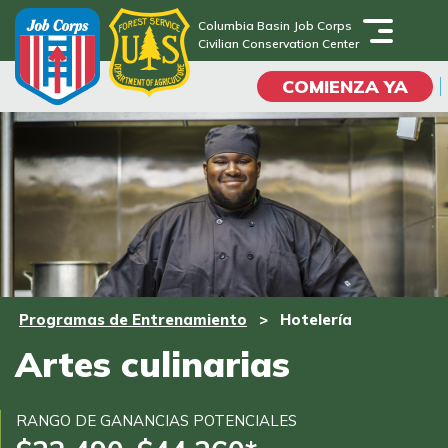
Skip
Columbia Basin Job Corps
to
Civilian Conservation Center
Columbia Basin Job Corps
main
Civilian Conservation Center
COMIENZA YA
content
Programas
Vida En El Campus
Universitario
Habilidades académicas
Programas de Entrenamiento
>
Hotelería
Viaje de la carrera
Artes culinarias
Estudiar
RANGO DE GANANCIAS POTENCIALES